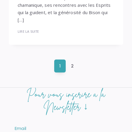
chamanique, ses rencontres avec les Esprits
qui la guident, et la générosité du Bison qui
[…]
LIRE LA SUITE
Navigation
1
2
des
articles
POSEZ
Si
Pour vous inscrire à la
vous
QUESTION
êtes
Newsletter ↓
un
humain,
ne
remplissez
Email
pas