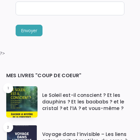
ce
champ.
Envoyer
?>
Widgets
MES LIVRES "COUP DE COEUR"
1
Le Soleil est-il conscient ? Et les
dauphins ? Et les baobabs ? et le
cristal ? et l’IA ? et vous-même ?
2
Voyage dans l’invisible – Les liens