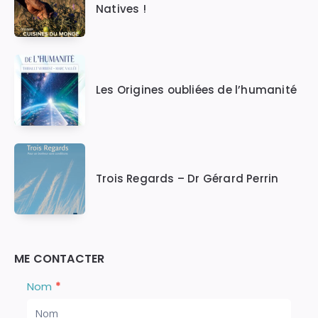
Natives !
Les Origines oubliées de l’humanité
Trois Regards – Dr Gérard Perrin
ME CONTACTER
Nous
S
Nom
*
i
Contacter
v