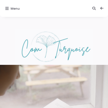
Menu
Comturquoise
Texte 2 :
Une
ambiance
magique
Laissez-vous
porter par la