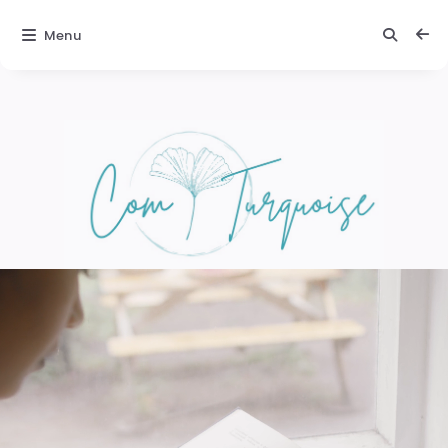
Menu
Comturquoise
Texte 2 :
Une
ambiance
magique
Laissez-vous
porter par la