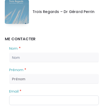
Trois Regards – Dr Gérard Perrin
ME CONTACTER
Nous
S
Nom
*
i
Contacter
v
o
u
Prénom
*
s
ê
t
e
Email
*
s
u
n
h