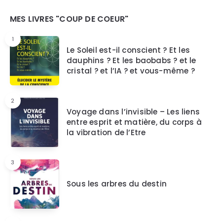
Widgets
MES LIVRES "COUP DE COEUR"
1
Le Soleil est-il conscient ? Et les
dauphins ? Et les baobabs ? et le
cristal ? et l’IA ? et vous-même ?
2
Voyage dans l’invisible – Les liens
entre esprit et matière, du corps à
la vibration de l’Etre
3
Sous les arbres du destin