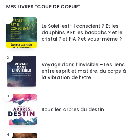
Widgets
MES LIVRES "COUP DE COEUR"
1
Le Soleil est-il conscient ? Et les
dauphins ? Et les baobabs ? et le
cristal ? et l’IA ? et vous-même ?
2
Voyage dans l’invisible – Les liens
entre esprit et matière, du corps à
la vibration de l’Etre
3
Sous les arbres du destin
4