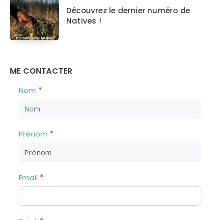
Découvrez le dernier numéro de
Natives !
ME CONTACTER
Nous
S
Nom
*
i
Contacter
v
o
u
Prénom
*
s
ê
t
e
Email
*
s
u
n
h
u