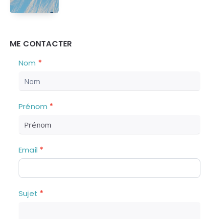
ME CONTACTER
Nous
S
Nom
*
i
Contacter
v
o
u
Prénom
*
s
ê
t
e
Email
*
s
u
n
h
u
Sujet
*
m
a
i