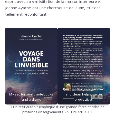
esprit avec sa « méditation de la maison intérieure ».
Jeanne Ayache est une chercheuse de la Vie, et c’est
tellement réconfortant !
Keeping things organized
My set for work: notebooks
and clean helps me be
and a diary.
productive.
« Un récit autobiographique d’une grande force et riche de
profonds enseignements. » STÉPHANE ALLIX