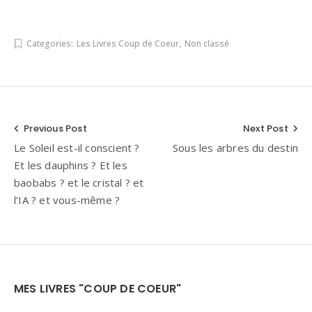
Categories:
Les Livres Coup de Coeur
,
Non classé
Navigation
Previous Post
Next Post
Le Soleil est-il conscient ?
Sous les arbres du destin
de
Et les dauphins ? Et les
l’article
baobabs ? et le cristal ? et
l’IA ? et vous-même ?
Widgets
MES LIVRES "COUP DE COEUR"