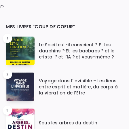
?>
Widgets
MES LIVRES "COUP DE COEUR"
1
Le Soleil est-il conscient ? Et les
dauphins ? Et les baobabs ? et le
cristal ? et l’IA ? et vous-même ?
2
Voyage dans l’invisible – Les liens
entre esprit et matière, du corps à
la vibration de l’Etre
3
Sous les arbres du destin