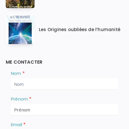
Les Origines oubliées de l’humanité
ME CONTACTER
Nous
S
Nom
*
i
Contacter
v
o
u
Prénom
*
s
ê
t
e
Email
*
s