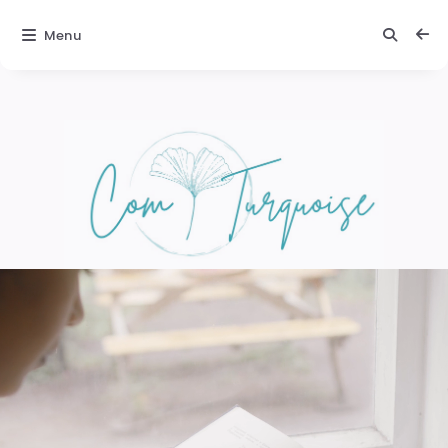
Menu
Comturquoise
Texte 2 :
Une
ambiance
magique
Laissez-vous
porter par la