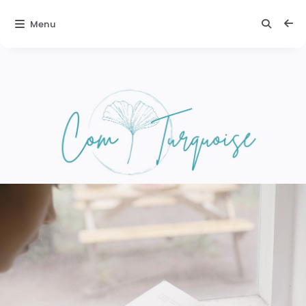
Menu
Comturquoise
Texte 2 :
Une
ambiance
magique
Laissez-vous
porter par la