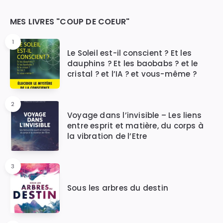
Widgets
MES LIVRES "COUP DE COEUR"
1
Le Soleil est-il conscient ? Et les
dauphins ? Et les baobabs ? et le
cristal ? et l’IA ? et vous-même ?
2
Voyage dans l’invisible – Les liens
entre esprit et matière, du corps à
la vibration de l’Etre
3
Sous les arbres du destin