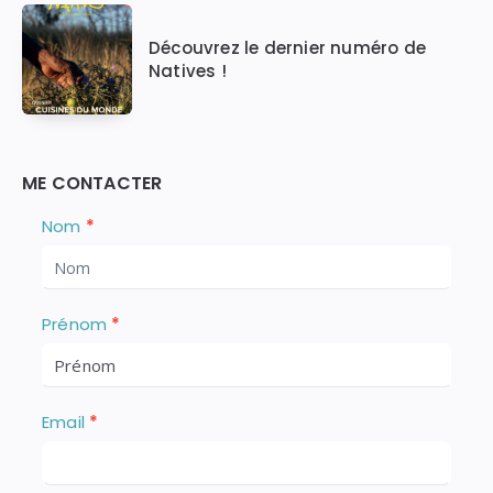
Découvrez le dernier numéro de
Natives !
ME CONTACTER
Nous
S
Nom
*
i
Contacter
v
o
u
Prénom
*
s
ê
t
e
Email
*
s
u
n
h