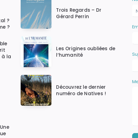
N
i
C
Trois Regards – Dr
v
Gérard Perrin
o
al ?
u
Em
me ?
s
ê
t
ble
e
Les Origines oubliées de
rit
Su
s
l’humanité
 à la
u
n
h
u
M
m
Découvrez le dernier
a
numéro de Natives !
i
n
,
n
e
 Une
r
que
e