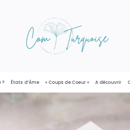
 ?
Êtats d’Âme
« Coups de Coeur »
A découvrir