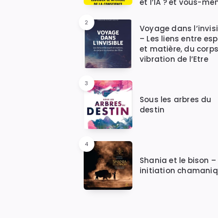
et l’IA ? et vous-mê
2
Voyage dans l’invisi
– Les liens entre esp
et matière, du corps
vibration de l’Etre
3
Sous les arbres du
destin
4
Shania et le bison –
initiation chamani