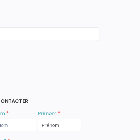
CONTACTER
ous
om
*
Prénom
*
ontacter