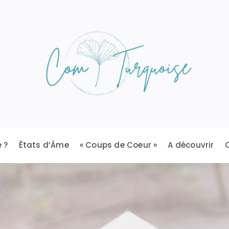
 ?
Êtats d’Âme
« Coups de Coeur »
A découvrir
Texte 2 : Une ambiance magique
Laissez-vous porter par la beauté de chaque instant.