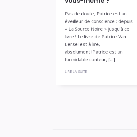
vous-même ?
Pas de doute, Patrice est un
éveilleur de conscience : depuis
« La Source Noire » jusqu’à ce
livre ! Le livre de Patrice Van
Eersel est à lire,
absolument !Patrice est un
formidable conteur, […]
LIRE LA SUITE
Navigation
des
articles
POSEZ
Si