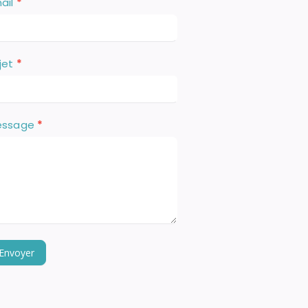
ail
*
jet
*
essage
*
Envoyer