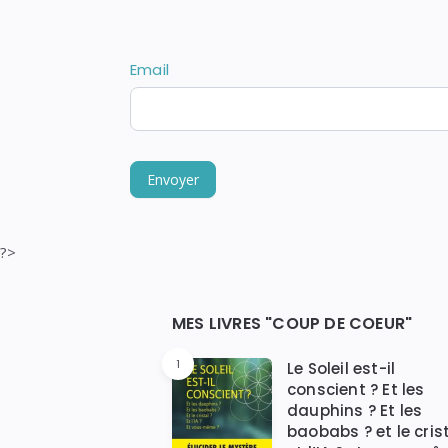
vous
QUESTION
êtes
un
humain,
Email
ne
remplissez
pas
ce
champ.
Envoyer
?>
Widgets
MES LIVRES "COUP DE COEUR"
1
Le Soleil est-il
conscient ? Et les
dauphins ? Et les
baobabs ? et le crist