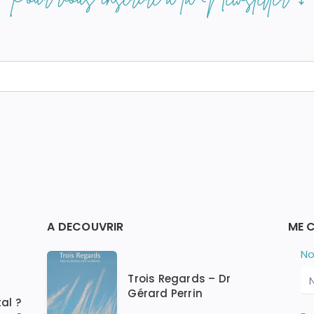
A DECOUVRIR
ME 
N
S
N
i
C
Trois Regards – Dr
v
Gérard Perrin
o
al ?
u