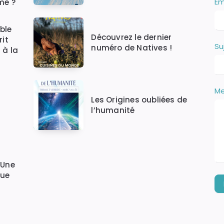
Em
me ?
s
ê
t
ble
e
Découvrez le dernier
rit
Su
s
numéro de Natives !
 à la
u
n
h
u
M
m
Les Origines oubliées de
a
l’humanité
i
n
,
n
e
 Une
r
que
e
m
p
l
i