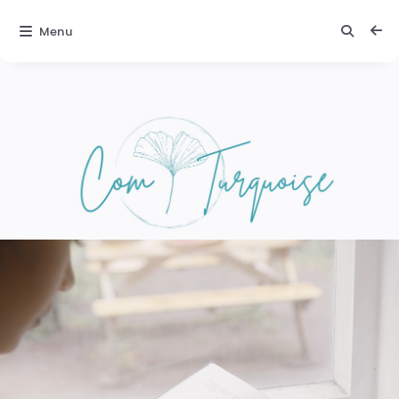
Menu
Comturquoise
Texte 1 :
Découvrez
l'exceptionnel
Plongez dans
une expérience
unique et