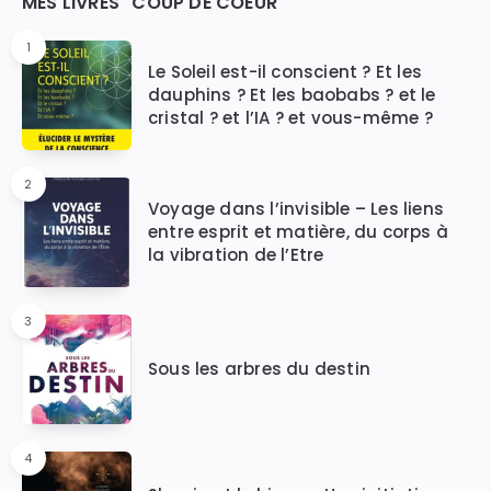
Widgets
MES LIVRES "COUP DE COEUR"
1
Le Soleil est-il conscient ? Et les
dauphins ? Et les baobabs ? et le
cristal ? et l’IA ? et vous-même ?
2
Voyage dans l’invisible – Les liens
entre esprit et matière, du corps à
la vibration de l’Etre
3
Sous les arbres du destin
4