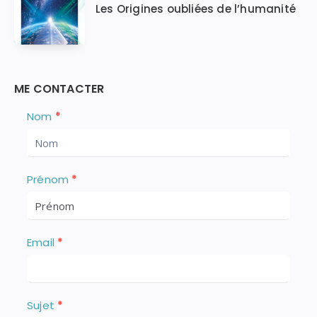
Les Origines oubliées de l’humanité
ME CONTACTER
Nous
S
Nom
*
i
Contacter
v
o
u
Prénom
*
s
ê
t
e
Email
*
s
u
n
h
u
Sujet
*
m