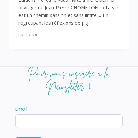
ouvrage de Jean-Pierre CHOMETON : « La vie
est un chemin sans fin et sans limite. » En
regroupant les réflexions de […]
LIRE LA SUITE
POSEZ
Si
Pour vous inscrire à la
vous
QUESTION
êtes
Newsletter ↓
un
humain,
ne
remplissez
Email
pas
ce
champ.