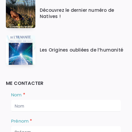
Découvrez le dernier numéro de
Natives !
Les Origines oubliées de l’humanité
ME CONTACTER
Nous
S
Nom
*
i
Contacter
v
o
u
Prénom
*
s
ê