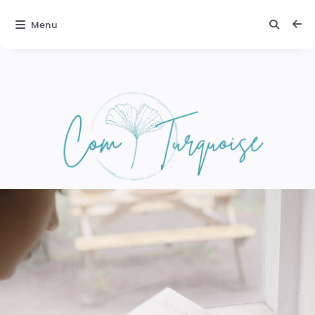
Menu
Comturquoise
Texte 2 :
Une
ambiance
magique
Laissez-vous
porter par la