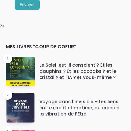
Envoyer
?>
Widgets
MES LIVRES "COUP DE COEUR"
1
Le Soleil est-il conscient ? Et les
dauphins ? Et les baobabs ? et le
cristal ? et l’IA ? et vous-même ?
2
Voyage dans l’invisible – Les liens
entre esprit et matière, du corps à
la vibration de l’Etre