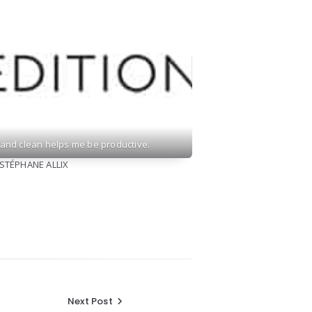
and clean helps me be productive.
» STÉPHANE ALLIX
Next Post