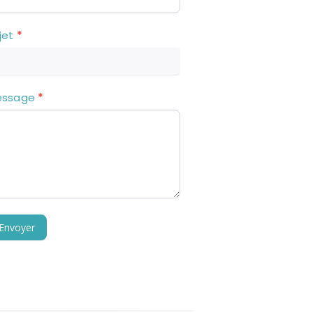
jet
*
essage
*
Envoyer