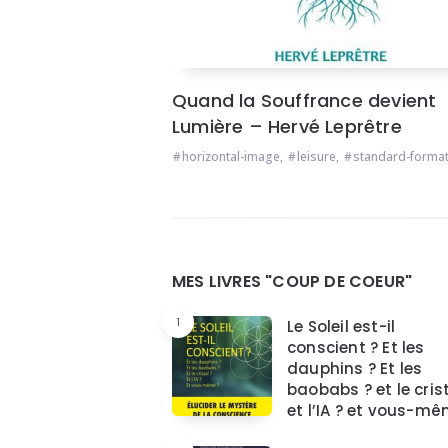
Quand la Souffrance devient
Lumière – Hervé Leprêtre
horizontal-image
,
leisure
,
standard-forma
Widgets
MES LIVRES "COUP DE COEUR"
1
Le Soleil est-il
conscient ? Et les
dauphins ? Et les
baobabs ? et le crist
et l’IA ? et vous-mê