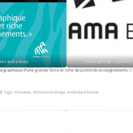
oks and a diary.
Keeping things organized 
biographique d’une grande force et riche de profonds enseignements. 
Tags:
creative
,
horizontal-image
,
standard-format