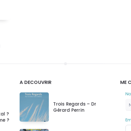
t
A DECOUVRIR
ME 
N
S
N
i
C
Trois Regards – Dr
v
Gérard Perrin
o
al ?
u
Em
me ?
s
ê