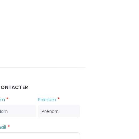
CONTACTER
ous
om
*
Prénom
*
ontacter
ail
*