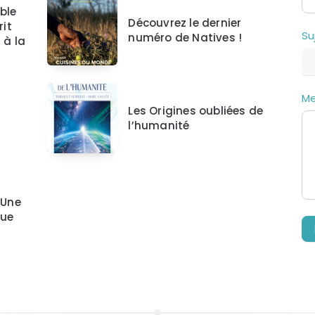
t
ble
e
Découvrez le dernier
rit
Su
s
numéro de Natives !
 à la
u
n
h
u
M
m
Les Origines oubliées de
a
l’humanité
i
n
,
n
e
 Une
r
que
e
m
p
l
i
s
s