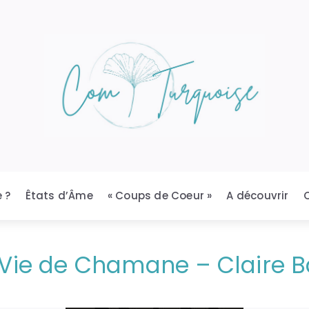
 ?
Êtats d’Âme
« Coups de Coeur »
A découvrir
Vie de Chamane – Claire B