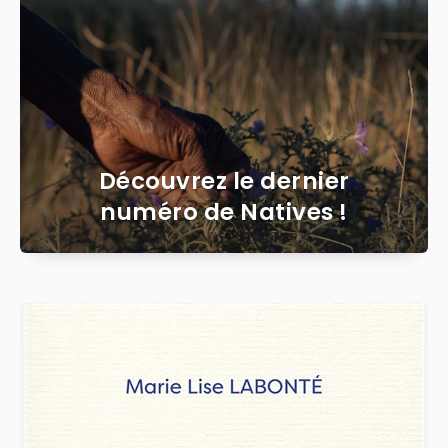
with
posts
Découvrez le dernier
numéro de Natives !
Latest
posts