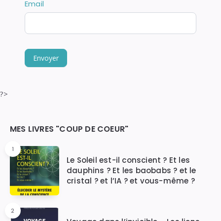
Email
pas
ce
champ.
Envoyer
?>
Widgets
MES LIVRES "COUP DE COEUR"
1
Le Soleil est-il conscient ? Et les
dauphins ? Et les baobabs ? et le
cristal ? et l’IA ? et vous-même ?
2