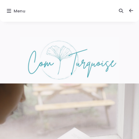
Menu
Comturquoise
Texte 2 :
Une
ambiance
magique
Laissez-vous
porter par la