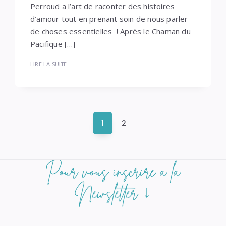
Perroud a l’art de raconter des histoires
d’amour tout en prenant soin de nous parler
de choses essentielles ! Après le Chaman du
Pacifique […]
LIRE LA SUITE
Navigation
1
2
des
articles
POSEZ
Si
Pour vous inscrire à la
vous
QUESTION
êtes
Newsletter ↓
un
humain,
ne
remplissez